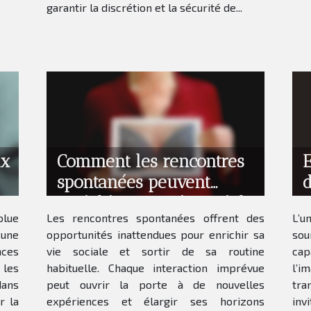
garantir la discrétion et la sécurité de...
ux
Comment les rencontres
E
spontanées peuvent
enrichir votre vie sociale
s
olue
Les rencontres spontanées offrent des
L’u
?
 une
opportunités inattendues pour enrichir sa
sou
nces
vie sociale et sortir de sa routine
cap
 les
habituelle. Chaque interaction imprévue
l’i
dans
peut ouvrir la porte à de nouvelles
tra
r la
expériences et élargir ses horizons
inv