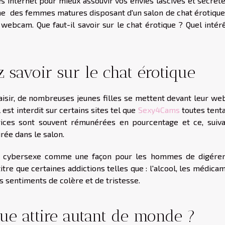
ites internet pour mieux assouvir vos envies lascives et secrèt
me des femmes matures disposant d'un salon de chat érotique
 webcam. Que faut-il savoir sur le chat érotique ? Quel intér
 savoir sur le chat érotique
aisir, de nombreuses jeunes filles se mettent devant leur we
l est interdit sur certains sites tel que
Sexy4Cams
toutes tenta
rices sont souvent rémunérées en pourcentage et ce, suiva
rée dans le salon.
e cybersexe comme une façon pour les hommes de digérer
tre que certaines addictions telles que : l'alcool, les médica
s sentiments de colère et de tristesse.
que attire autant de monde ?