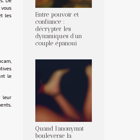
es. De
 vous
Entre pouvoir et
êt les
confiance :
décrypter les
dynamiques d’un
couple épanoui
bcam,
tives
nt le
 leur
ments.
Quand l’anonymat
bouleverse la