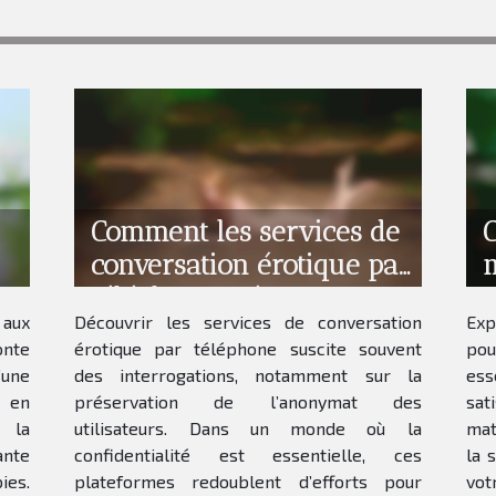
Comment les services de
C
conversation érotique par
m
ge
téléphone préservent
p
 aux
Découvrir les services de conversation
Exp
l'anonymat ?
nte
érotique par téléphone suscite souvent
pou
’une
des interrogations, notamment sur la
ess
s en
préservation de l’anonymat des
sat
r la
utilisateurs. Dans un monde où la
mat
ante
confidentialité est essentielle, ces
la 
ies.
plateformes redoublent d’efforts pour
vot