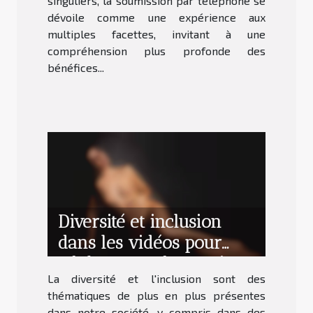
singuliers, la soumission par téléphone se
dévoile comme une expérience aux
multiples facettes, invitant à une
compréhension plus profonde des
bénéfices...
Diversité et inclusion
dans les vidéos pour
adultes avec des actrices
La diversité et l'inclusion sont des
d'origine maghrébine
thématiques de plus en plus présentes
dans notre société, y compris dans des