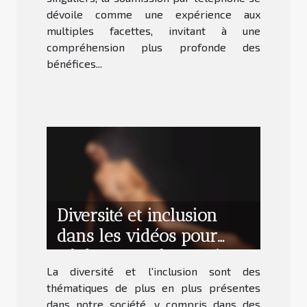
dévoile comme une expérience aux
multiples facettes, invitant à une
compréhension plus profonde des
bénéfices...
Diversité et inclusion
dans les vidéos pour
adultes avec des actrices
La diversité et l'inclusion sont des
d'origine maghrébine
thématiques de plus en plus présentes
dans notre société, y compris dans des