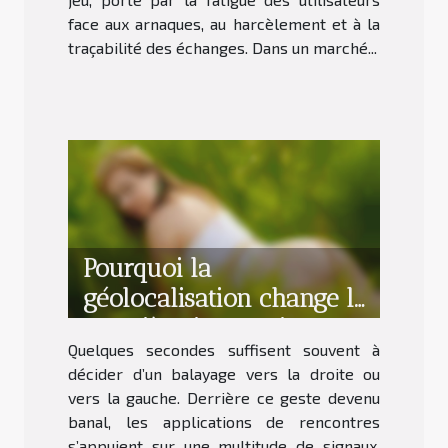
face aux arnaques, au harcèlement et à la
traçabilité des échanges. Dans un marché...
Pourquoi la
géolocalisation change la
première impression sur
Quelques secondes suffisent souvent à
les profils de rencontres
décider d’un balayage vers la droite ou
vers la gauche. Derrière ce geste devenu
banal, les applications de rencontres
s’appuient sur une multitude de signaux,